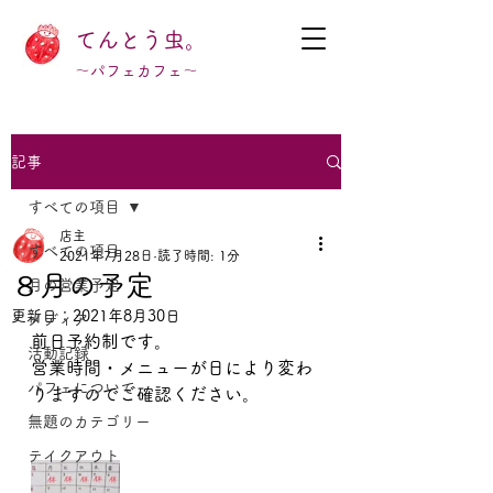
てんとう虫。
～パフェカフェ～
記事
すべての項目
店主
すべての項目
2021年7月28日
読了時間: 1分
８月の予定
月の営業予定
更新日：
2021年8月30日
メディア
前日予約制です。
活動記録
営業時間・メニューが日により変わ
パフェについて
りますのでご確認ください。
無題のカテゴリー
テイクアウト