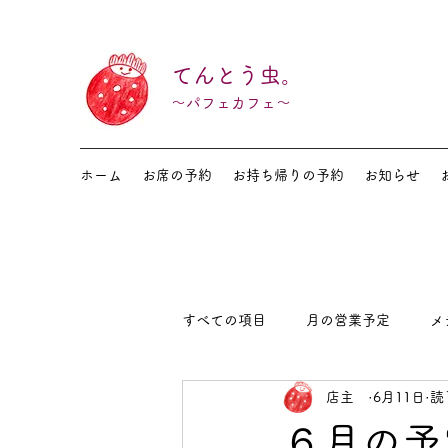
てんとう虫。
～パフェカフェ～
ホーム
お席の予約
お持ち帰りの予約
お知らせ
すべての項目
月の営業予定
メ
店主
6月11日
読
６月の予