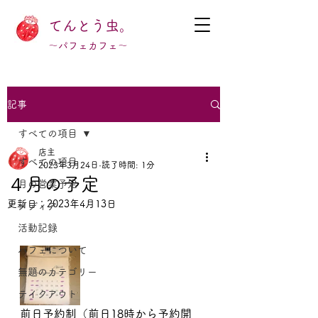
てんとう虫。
～パフェカフェ～
記事
すべての項目
店主
すべての項目
2023年3月24日
読了時間: 1分
４月の予定
月の営業予定
更新日：
2023年4月13日
メディア
活動記録
パフェについて
無題のカテゴリー
テイクアウト
前日予約制（前日18時から予約開