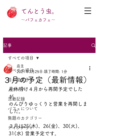
てんとう虫。
～パフェカフェ～
記事
すべての項目
店主
すべての項目
2021年3月25日
読了時間: 1分
３月の予定（最新情報）
月の営業予定
産休明け４月から再開予定でした
メディア
が、
活動記録
のんびりゆっくりと営業を再開しま
パフェについて
した。
無題のカテゴリー
３月は25(木)、26(金)、30(火)、
テイクアウト
31(水) 営業予定です。