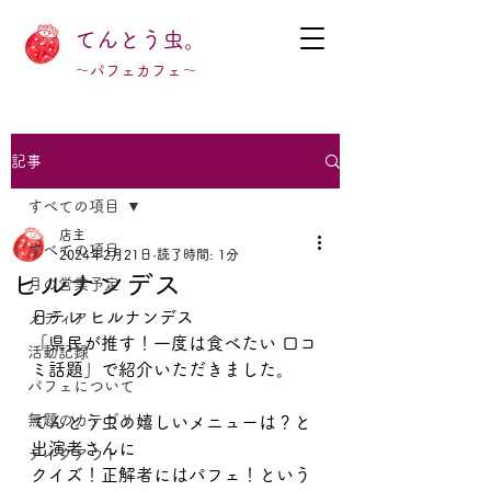
てんとう虫。
～パフェカフェ～
記事
すべての項目
店主
すべての項目
2024年2月21日
読了時間: 1分
ヒルナンデス
月の営業予定
日テレ ヒルナンデス
メディア
「県民が推す！一度は食べたい 口コ
活動記録
ミ話題」で紹介いただきました。
パフェについて
無題のカテゴリー
てんとう虫の嬉しいメニューは？と
出演者さんに
テイクアウト
クイズ！正解者にはパフェ！という